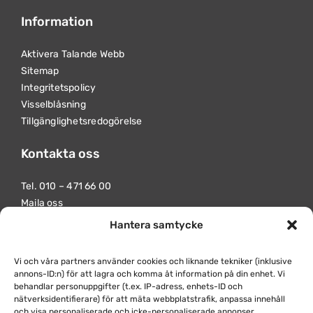
Information
Aktivera Talande Webb
Sitemap
Integritetspolicy
Visselblåsning
Tillgänglighetsredogörelse
Kontakta oss
Tel.
010 – 471 66 00
Maila oss
Hantera samtycke
Besöksadress
Norralundsvägen 13
Vi och våra partners använder cookies och liknande tekniker (inklusive
612 44 Finspång
annons-ID:n) för att lagra och komma åt information på din enhet. Vi
behandlar personuppgifter (t.ex. IP-adress, enhets-ID och
Postadress
nätverksidentifierare) för att mäta webbplatstrafik, anpassa innehåll
och visa personaliserade och icke-personaliserade annonser