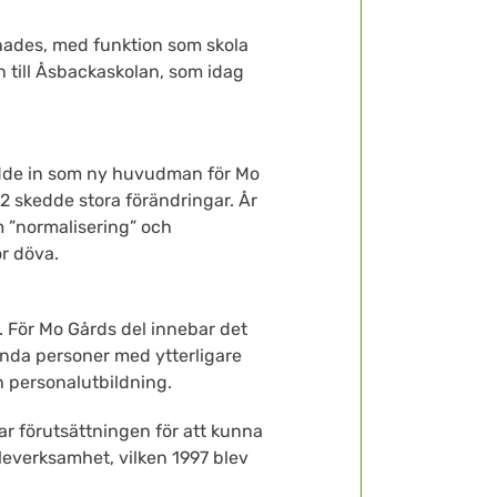
nades, med funktion som skola
n till Åsbackaskolan, som idag
ädde in som ny huvudman för Mo
2 skedde stora förändringar. År
m ”normalisering” och
r döva.
 För Mo Gårds del innebar det
inda personer med ytterligare
h personalutbildning.
ar förutsättningen för att kunna
everksamhet, vilken 1997 blev