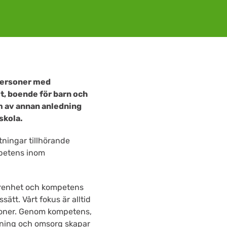
 personer med
t, boende för barn och
m av annan anledning
skola.
ingar tillhörande
mpetens inom
farenhet och kompetens
tt. Vårt fokus är alltid
ationer. Genom kompetens,
sning och omsorg skapar