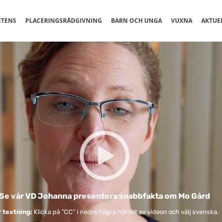
ETENS
PLACERINGSRÅDGIVNING
BARN OCH UNGA
VUXNA
AKTUE
Se vår VD Johanna presentera snabbfakta om Mo Gård
 textning:
Klicka på ”CC” i nedre högra hörnet av videon och välj svenska.