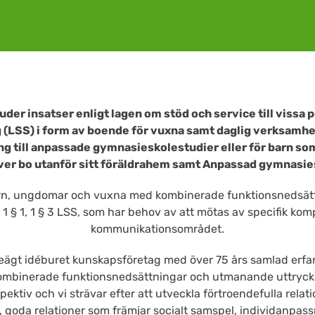
uder insatser enligt lagen om stöd och service till vissa
(LSS) i form av boende för vuxna samt daglig verksamhe
ng till anpassade gymnasieskolestudier eller för barn so
er bo utanför sitt föräldrahem samt Anpassad gymnasie
rn, ungdomar och vuxna med kombinerade funktionsnedsättn
 1 § 1, 1 § 3 LSS, som har behov av att mötas av specifik ko
kommunikationsområdet.
lseägt idéburet kunskapsföretag med över 75 års samlad er
mbinerade funktionsnedsättningar och utmanande uttryckssä
spektiv och vi strävar efter att utveckla förtroendefulla rel
, goda relationer som främjar socialt samspel, individanpas