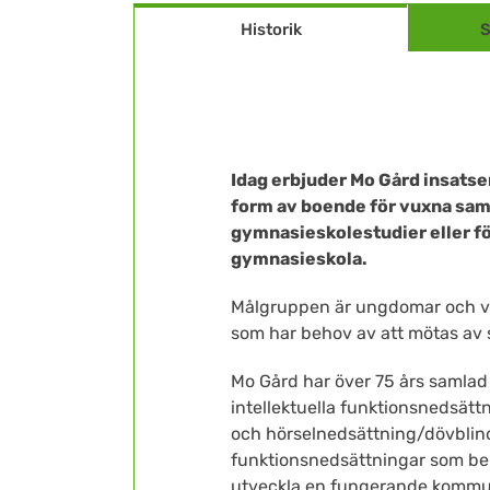
Historik
S
Idag erbjuder Mo Gård insatse
form av boende för vuxna samt
gymnasieskolestudier eller f
gymnasieskola.
Målgruppen är ungdomar och vux
som har behov av att mötas av
Mo Gård har över 75 års samlad 
intellektuella funktionsnedsätt
och hörselnedsättning/dövblind
funktionsnedsättningar som beh
utveckla en fungerande kommu