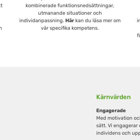
tt
kombinerade funktionsnedsättningar,
utmanande situationer och
v
individanpassning.
Här
kan du läsa mer om
i
m
vår specifika kompetens.
f
Kärnvärden
Engagerade
Med motivation och
sätt. Vi engagerar
individens och up