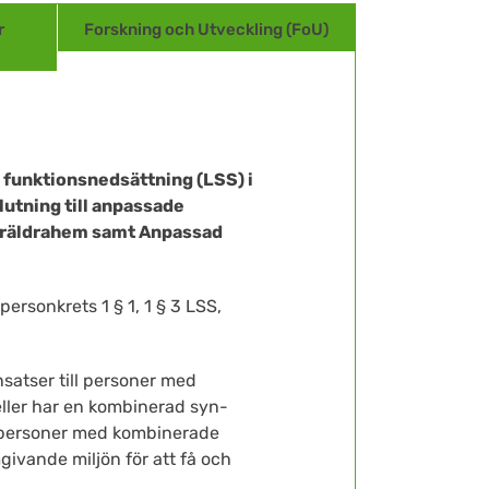
r
Forskning och Utveckling (FoU)
d funktionsnedsättning (LSS) i
utning till anpassade
föräldrahem samt Anpassad
sonkrets 1 § 1, 1 § 3 LSS,
satser till personer med
eller har en kombinerad syn-
e personer med kombinerade
ivande miljön för att få och