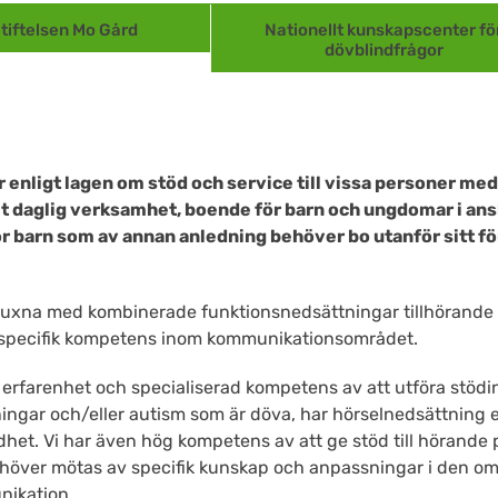
tiftelsen Mo Gård
Nationellt kunskapscenter fö
dövblindfrågor
r enligt lagen om stöd och service till vissa personer me
 daglig verksamhet, boende för barn och ungdomar i ansl
ör barn som av annan anledning behöver bo utanför sitt 
na med kombinerade funktionsnedsättningar tillhörande per
 specifik kompetens inom kommunikationsområdet.
erfarenhet och specialiserad kompetens av att utföra stödin
ningar och/eller autism som är döva, har hörselnedsättning 
het. Vi har även hög kompetens av att ge stöd till hörand
över mötas av specifik kunskap och anpassningar i den omg
nikation.