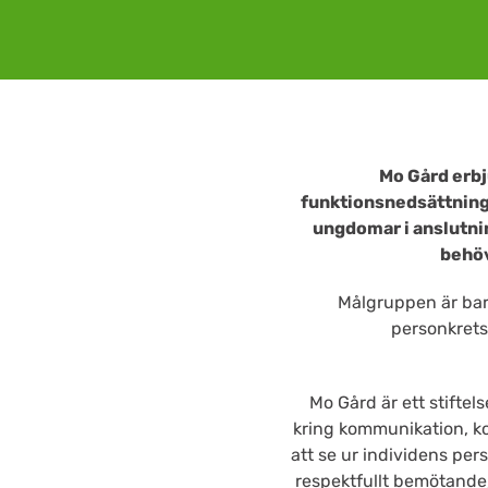
Mo Gård
erbj
funktionsnedsättning 
ungdomar i anslutni
behöv
Målgruppen är ba
personkrets
Mo Gård är ett stifte
kring kommunikation, ko
att se ur individens per
respektfullt bemötande