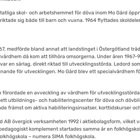
statliga skol- och arbetshemmet för döva inom Mo Gård öpp
iktade sig både till barn och vuxna. 1964 flyttades skoldele
 medförde bland annat att landstinget i Östergötland tr
lvårdhem då kom att tillhöra omsorgerna. Under åren 1967-9
ar en särlag, direkt riktad till utvecklingsstörda. Ledord so
knande för utvecklingen. Mo Gård blev ett specialvårdhem fö
förordade en avveckling av vårdhem för utvecklingsstörda.
 ett utbildnings- och habiliteringscenter för döva och dövbl
de främst om aktiva habiliteringsinsatser, korttidskurser oc
 AB övergick verksamheten 1992 i aktiebolagsform, vilket v
pedagogiskt komplement startades samma år en folkhögskol
 folkhögskola – numera SIMA folkhögskola.