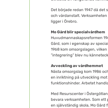
Det började redan 1947 då det 
och vårdanstalt. Verksamheten r
ligger i Örebro.
Mo Gård blir specialvårdhem
Huvudmannaskapsreformen 1967,
Gård, som i egenskap av specia
1968 kom omsorgslagen, vilken v
”integrering” blev nu kännetec
Avveckling av vårdhemmet
Nästa omsorgslag kom 1986 och 
en inriktning på utveckling mot
funktionshinder. Arbetet handla
Med Resurscenter i Östergötland
bevara verksamheten. Som ett 
en självständig skola, Mo Gård