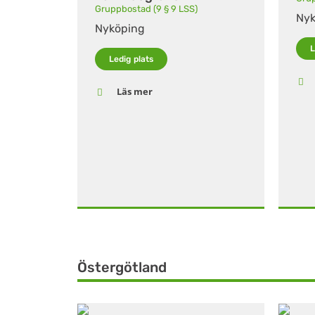
Gruppbostad (9 § 9 LSS)
Nyk
Nyköping
L
Ledig plats
Läs mer
Östergötland