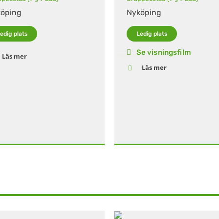
öping
Nyköping
edig plats
Ledig plats
Se visningsfilm
Läs mer
Läs mer