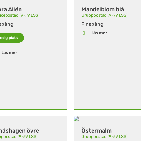
ra Allén
Mandelblom blå
icebostad (9 § 9 LSS)
Gruppbostad (9 § 9 LSS)
spång
Finspång
Läs mer
edig plats
Läs mer
ndshagen övre
Östermalm
pbostad (9 § 9 LSS)
Gruppbostad (9 § 9 LSS)