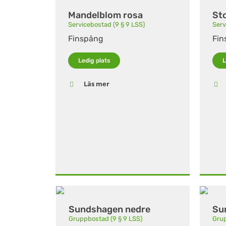
Mandelblom rosa
Sto
Servicebostad (9 § 9 LSS)
Serv
Finspång
Fin
Ledig plats
L
Läs mer
Sundshagen nedre
Su
Gruppbostad (9 § 9 LSS)
Grup