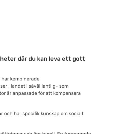
gheter där du kan leva ett gott
ch har kombinerade
r i landet i såväl lantlig- som
tor är anpassade för att kompensera
 och har specifik kunskap om socialt
örutsättningar och önskemål. En fungerande