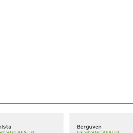
alsta
Berguven
pbostad (9 § 9 LSS)
Gruppbostad (9 § 9 LSS)