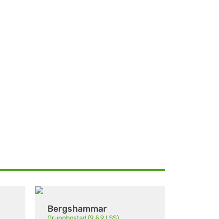
Bergshammar
Gruppbostad (9 § 9 LSS)