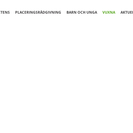
ETENS
PLACERINGSRÅDGIVNING
BARN OCH UNGA
VUXNA
AKTUE