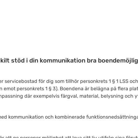
ärskilt stöd i din kommunikation bra boendemöjli
r servicebostad för dig som tillhör personkrets 1 § 1 LSS o
 emot personkrets 1 § 3). Boendena är belägna på flera platse
passning där exempelvis färgval, material, belysning och y
 med kommunikation och kombinerade funktionsnedsättningar
r att ge personer möjlighet att leva sitt liv utifrån sina f