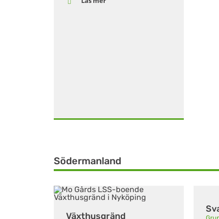
Läs mer
Södermanland
Sv
Växthusgränd
Grup