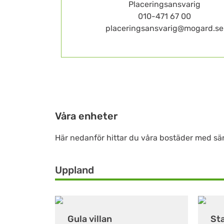
Placeringsansvarig
010-471 67 00
placeringsansvarig@mogard.se
Våra enheter
Här nedanför hittar du våra bostäder med särs
Uppland
Gula villan
St