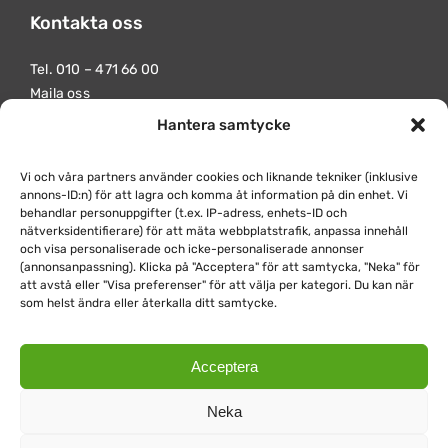
Kontakta oss
Tel.
010 – 471 66 00
Maila oss
Hantera samtycke
Besöksadress
Norralundsvägen 13
Vi och våra partners använder cookies och liknande tekniker (inklusive
612 44 Finspång
annons-ID:n) för att lagra och komma åt information på din enhet. Vi
behandlar personuppgifter (t.ex. IP-adress, enhets-ID och
Postadress
nätverksidentifierare) för att mäta webbplatstrafik, anpassa innehåll
och visa personaliserade och icke-personaliserade annonser
Mo Gård
(annonsanpassning). Klicka på "Acceptera" för att samtycka, "Neka" för
Norralundsvägen 13
att avstå eller "Visa preferenser" för att välja per kategori. Du kan när
612 44 Finspång
som helst ändra eller återkalla ditt samtycke.
Acceptera
Neka